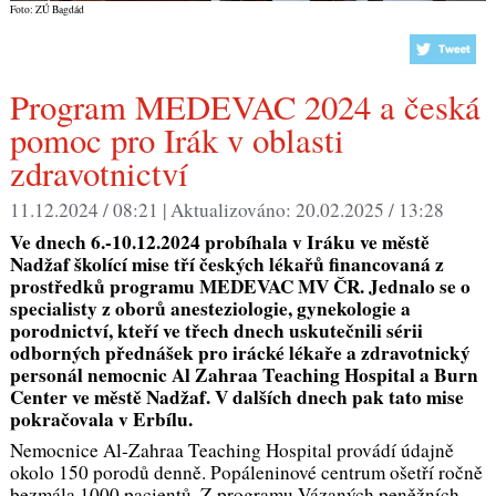
Foto: ZÚ Bagdád
Program MEDEVAC 2024 a česká
pomoc pro Irák v oblasti
zdravotnictví
11.12.2024 / 08:21 |
Aktualizováno:
20.02.2025 / 13:28
Ve dnech 6.-10.12.2024 probíhala v Iráku ve městě
Nadžaf školící mise tří českých lékařů financovaná z
prostředků programu MEDEVAC MV ČR. Jednalo se o
specialisty z oborů anesteziologie, gynekologie a
porodnictví, kteří ve třech dnech uskutečnili sérii
odborných přednášek pro irácké lékaře a zdravotnický
personál nemocnic Al Zahraa Teaching Hospital a Burn
Center ve městě Nadžaf. V dalších dnech pak tato mise
pokračovala v Erbílu.
Nemocnice Al-Zahraa Teaching Hospital provádí údajně
okolo 150 porodů denně. Popáleninové centrum ošetří ročně
bezmála 1000 pacientů. Z programu Vázaných peněžních