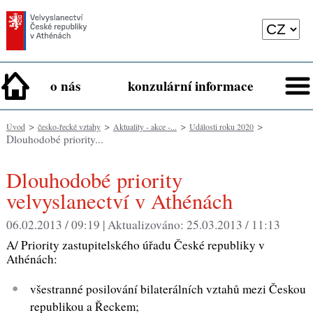
o nás
konzulární informace
>
>
>
>
Úvod
česko-řecké vztahy
Aktuality - akce -...
Události roku 2020
Dlouhodobé priority...
Dlouhodobé priority
velvyslanectví v Athénách
06.02.2013 / 09:19 |
Aktualizováno:
25.03.2013 / 11:13
A/ Priority zastupitelského úřadu České republiky v
Athénách:
všestranné posilování bilaterálních vztahů mezi Českou
republikou a Řeckem;