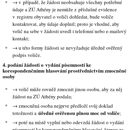
→ v případě, že žádost neobsahuje všechny potřebné
údaje a ZÚ Athény je nemůže z příslušné evidence
v registru obyvatel o voliči dohledat, bude voliče
kontaktovat, aby údaje doplnil; proto je vhodné, aby
volič na sebe v žádosti uvedl i telefonní nebo e-mailový
kontakt;
→ u této formy žádosti se nevyžaduje úředně ověřený
podpis voliče.
4. podání žádosti o vydání písemností ke
korespondenčnímu hlasování prostřednictvím zmocněné
osoby
→ volič může rovněž zmocnit jinou osobu, aby za něj
žádost na ZÚ Athény podala;
→ zmocněná osoba nejprve předloží svůj doklad
úředně ověřenou plnou moc od voliče
totožnosti a
;
→ poté na místě vyplní nebo odevzdá žádost o vydání
písemností ke korespondenčnímu hlasování, kterou za