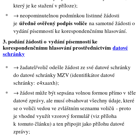
který je ke stažení v příloze);
→ neopominutelnou podmínkou listinné žádosti
úředně ověřený podpis voliče
je
na samotné žádosti o
vydání písemností ke korespondenčnímu hlasování.
3. podání žádosti o vydání písemností ke
korespondenčnímu hlasování prostřednictvím
datové
schránky
→ žadatel/volič odešle žádost ze své datové schránky
do datové schránky MZV (identifikátor datové
schránky: e4xaaxh);
→ žádost může být sepsána volnou formou přímo v těle
datové zprávy, ale musí obsahovat všechny údaje, které
se o voliči vedou ve zvláštním seznamu voličů - proto
je vhodné využít vzorový formulář (viz příloha
k tomuto článku) a ten připojit jako přílohu datové
zprávy;