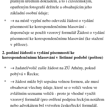
platným úředním dokladem, a to i cizozemským,
opatřeným fotografií držitele a obsahujícím jeho
základní osobní údaje;
→ na místě vyplní nebo odevzdá žádost o vydání
písemností ke korespondenčnímu hlasování -
doporučuje se použít vzorový formulář Žádost o vydání
písemností ke korespondenčnímu hlasování (ke stažení
v příloze).
2. podání žádosti o vydání písemností ke
korespondenčnímu hlasování v listinné podobě (poštou)
→ žadatel/volič zašle žádost na ZÚ Athény, pokud
pobývá v Řecku;
→ žádost může být sepsána volnou formou, ale musí
obsahovat všechny údaje, které se o voliči vedou ve
zvláštním seznamu voličů - proto je vhodné využít
vzorový formulář (pro ověření podpisu řeckým notářem
nebo advokátem byl vytvořen česko/řecký formulář,