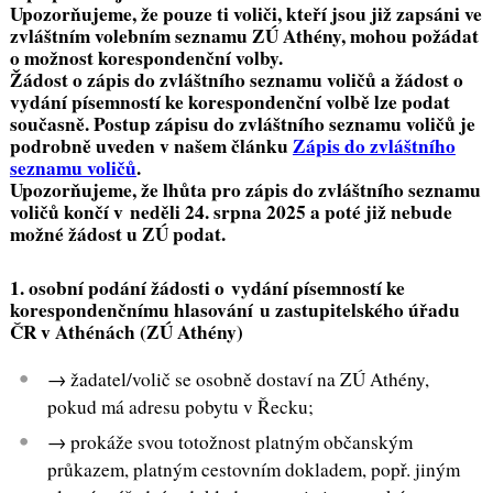
Upozorňujeme, že pouze ti voliči, kteří jsou již zapsáni ve
zvláštním volebním seznamu ZÚ Athény, mohou požádat
o možnost korespondenční volby.
Žádost o zápis do zvláštního seznamu voličů a žádost o
vydání písemností ke korespondenční volbě lze podat
současně. Postup zápisu do zvláštního seznamu voličů je
podrobně uveden v našem článku
Zápis do zvláštního
seznamu voličů
.
Upozorňujeme, že lhůta pro zápis do zvláštního seznamu
voličů končí v neděli 24. srpna 2025 a poté již nebude
možné žádost u ZÚ podat.
1. osobní podání žádosti o vydání písemností ke
korespondenčnímu hlasování u zastupitelského úřadu
ČR v Athénách (ZÚ Athény)
→ žadatel/volič se osobně dostaví na ZÚ Athény,
pokud má adresu pobytu v Řecku;
→ prokáže svou totožnost platným občanským
průkazem, platným cestovním dokladem, popř. jiným