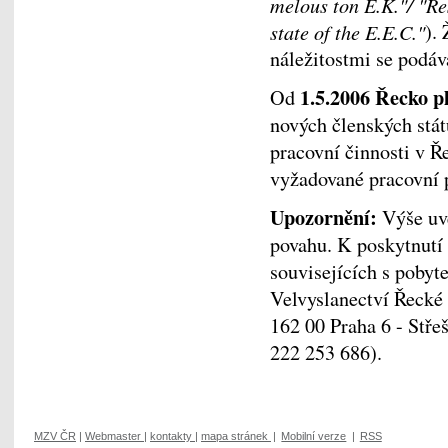
melous ton E.K."/ "Re
state of the E.E.C."
).
náležitostmi se podáv
1.5.2006 Řecko pl
Od
nových členských stát
pracovní činnosti v Ř
vyžadované pracovní 
Upozornění:
Výše uve
povahu. K poskytnutí
souvisejících s pobyt
Velvyslanectví Řecké
162 00 Praha 6 - Střeš
222 253 686).
MZV ČR
|
Webmaster
|
kontakty
|
mapa stránek
|
Mobilní verze
|
RSS