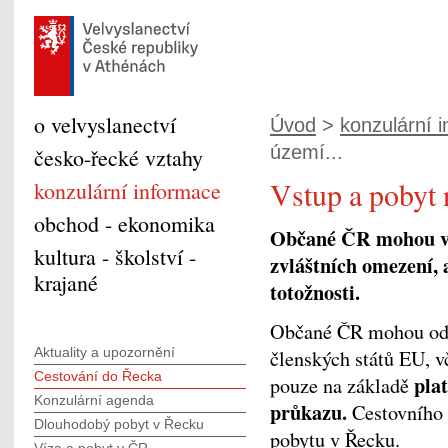
o velvyslanectví
Úvod
>
konzulární 
území...
česko-řecké vztahy
Vstup a pobyt
konzulární informace
obchod - ekonomika
Občané ČR mohou vs
kultura - školství -
zvláštních omezení, 
krajané
totožnosti.
Občané ČR mohou od 1
Aktuality a upozornění
členských států EU, v
Cestování do Řecka
pla
pouze na základě
Konzulární agenda
průkazu
.
Cestovního 
Dlouhodobý pobyt v Řecku
pobytu v Řecku.