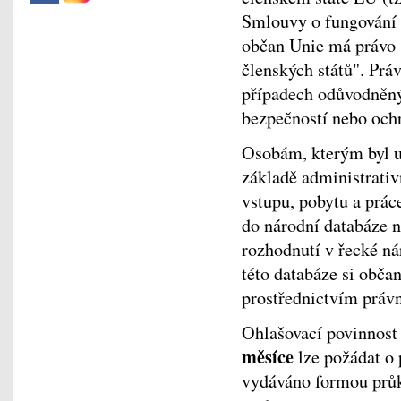
Smlouvy o fungování E
občan Unie má právo 
členských států". Pr
případech odůvodněn
bezpečností nebo och
Osobám, kterým byl u
základě administrati
vstupu, pobytu a prác
do národní databáze 
rozhodnutí v řecké ná
této databáze si obča
prostřednictvím právn
Ohlašovací povinnost
měsíce
lze požádat o 
vydáváno formou průk