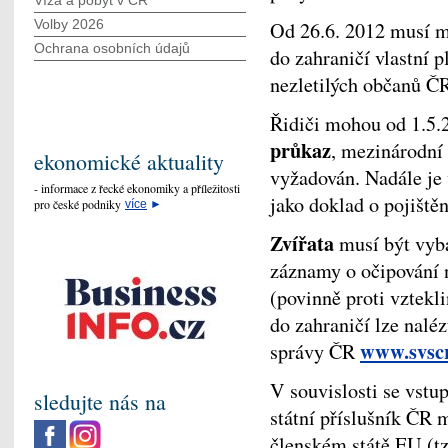
Víza a pobyt v ČR
Volby 2026
Od 26.6. 2012 musí m
Ochrana osobních údajů
do zahraničí vlastní p
nezletilých občanů ČR
Řidiči mohou od 1.5.
průkaz
, mezinárodní 
ekonomické aktuality
vyžadován. Nadále je 
- informace z řecké ekonomiky a příležitosti
jako doklad o pojištěn
pro české podniky
více
►
Zvířata
musí být vyb
záznamy o očipování 
(povinně proti vztekli
do zahraničí lze naléz
www.svscr
správy ČR
V souvislosti se vst
sledujte nás na
státní příslušník ČR 
členském státě EU (tz