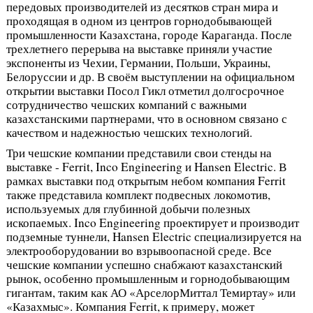
передовых производителей из десятков стран мира и
проходящая в одном из центров горнодобывающей
промышленности Казахстана, городе Караганда. После
трехлетнего перерыва на выставке приняли участие
экспоненты из Чехии, Германии, Польши, Украины,
Белоруссии и др. В своём выступлении на официальном
открытии выставки Посол Гикл отметил долгосрочное
сотрудничество чешских компаний с важными
казахстанскими партнерами, что в основном связано с
качеством и надежностью чешских технологий.
Три чешские компании представили свои стенды на
выставке - Ferrit, Inco Engineering и Hansen Electric. В
рамках выставки под открытым небом компания Ferrit
также представила комплект подвесных локомотив,
используемых для глубинной добычи полезных
ископаемых. Inco Engineering проектирует и производит
подземные туннели, Hansen Electric специализируется на
электрооборудовании во взрывоопасной среде. Все
чешские компании успешно снабжают казахстанский
рынок, особенно промышленным и горнодобывающим
гигантам, таким как АО «АрселорМиттал Темиртау» или
«Казахмыс». Компания Ferrit, к примеру, может