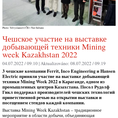
Photo: Velvyslanectví ČR v Nur-Sultanu
Чешское участие на выставке
добывающей техники Mining
week Kazakhstan 2022
04.07.2022 / 09:10 |
Aktualizováno:
08.07.2022 / 09:19
3 чешские компании
Ferrit
,
Inco
Engineering
и
Hansen
Electri
c
приняли участие на выставке добывающей
техники
Mining Week 2022 в Караганде, одном из
промышленных центров Казахстана. Посол Рудолф
Гикл поддержал производителей чешских технологий
приветственной речью на открытии выставки и
посещением стендов каждой компании.
Выставка Mining Week Kazakhstan – традиционное
мероприятие в области добычи, объединяющая