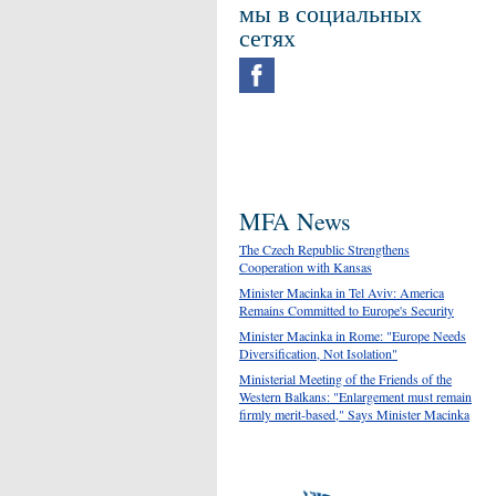
мы в социальных
сетях
MFA News
The Czech Republic Strengthens
Cooperation with Kansas
Minister Macinka in Tel Aviv: America
Remains Committed to Europe's Security
Minister Macinka in Rome: "Europe Needs
Diversification, Not Isolation"
Ministerial Meeting of the Friends of the
Western Balkans: "Enlargement must remain
firmly merit-based," Says Minister Macinka