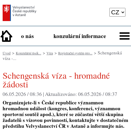
o nás
konzulární informace
>
>
>
> Schengenská
Úvod
Konzulární úsek...
Víza
Registrační systém pro...
víza -...
Schengenská víza - hromadné
žádosti
06.05.2026 / 08:36 |
Aktualizováno:
06.05.2026 / 08:37
Organizujete-li v České republice významnou
hromadnou událost (kongres, konferenci, významnou
sportovní soutěž apod.), které se zúčastní větší skupina
žadatelů s vízovou povinností, kontaktujte v dostatečném
předstihu Velvyslanectví ČR v Astaně a informujte nás
.