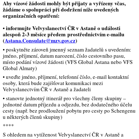
Aby vízové žádosti mohly být přijaty a vyřízeny včas,
žádáme o spolupráci při dodržení níže uvedených
organizačních opatření:
• informujte Velvyslanectví ČR v Astaně o události
alespoň 2-3 měsíce předem prostřednictvím e-mailu
(
Astana.Consulate@mzv.gov.cz
)
• poskytněte zároveň jmenný seznam žadatelů s uvedením:
jméno, příjmení, datum narození, číslo cestovního pasu,
místo podání vízové žádosti (VFS Global Astana nebo VFS
Global Almaty)
• uveďte jméno, příjmení, telefonní číslo, e-mail kontaktní
osoby, která bude zajišťovat komunikaci mezi
Velvyslanectvím ČR v Astaně a žadateli
• stanovte jednotný itinerář pro všechny členy skupiny –
jednotné datum příjezdu a odjezdu, bez dodatečného účelu
cesty (např. bez prodloužení pobytu pro cesty po Schengenu
u některých členů skupiny)
****
S ohledem na vytíženost Velvyslanectví ČR v Astaně a