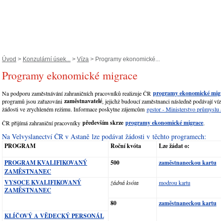
Úvod
>
Konzulární úsek...
>
Víza
> Programy ekonomické...
Programy ekonomické migrace
programy ekonomické mig
Na podporu zaměstnávání zahraničních pracovníků realizuje ČR
zaměstnavatelé
programů jsou zařazováni
, jejichž budoucí zaměstnanci následně podávají ví
žádosti ve zrychleném režimu. Informace poskytne zájemcům
gestor - Ministerstvo průmyslu
především skrze
programy ekonomické migrace
ČR přijímá zahraniční pracovníky
.
Na Velvyslanectví ČR v Astaně lze podávat žádosti v těchto programech:
PROGRAM
Roční kvóta
Lze žádat o:
PROGRAM KVALIFIKOVANÝ
500
zaměstnaneckou kartu
ZAMĚSTNANEC
VYSOCE KVALIFIKOVANÝ
žádná kvóta
modrou kartu
ZAMĚSTNANEC
80
zaměstnaneckou kartu
KLÍČOVÝ A VĚDECKÝ PERSONÁL