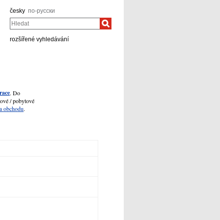
česky
по-русски
Hledat
rozšířené vyhledávání
race
. Do
zové / pobytové
 a obchodu
.