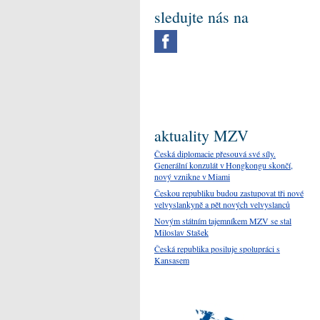
sledujte nás na
aktuality MZV
Česká diplomacie přesouvá své síly.
Generální konzulát v Hongkongu skončí,
nový vznikne v Miami
Českou republiku budou zastupovat tři nové
velvyslankyně a pět nových velvyslanců
Novým státním tajemníkem MZV se stal
Miloslav Stašek
Česká republika posiluje spolupráci s
Kansasem