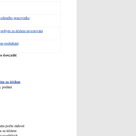
evedeného pracovníka
pobytu za účelem investování
em podnikání
ne konzulát
.
íza za účelem
 k podání
ím počtu žádostí
u za účelem
ní pozdějších