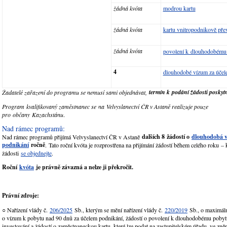
žádná kvóta
modrou kartu
žádná kvóta
kartu vnitropodnikově př
žádná kvóta
povolení k dlouhodobému 
4
dlouhodobé vízum za účel
termín k podání žádosti poskyt
Žadatelé zařazení do programu se nemusí sami objednávat,
Program kvalifikovaný zaměstnanec se na Velvyslanectví ČR v Astaně realizuje pouze
pro občany Kazachstánu
.
Nad rámec programů:
dalších 8 žádostí o
dlouhodobá v
Nad rámec programů přijímá Velvyslanectví ČR v Astaně
podnikání
ročně
. Tato roční kvóta je rozprostřena na přijímání žádostí během celého roku –
žádosti
se objednejte
.
Roční
kvóta
je právně závazná a nelze ji překročit.
Právní zdroje:
○ Nařízení vlády č.
206/2025
Sb., kterým se mění nařízení vlády č.
220/2019
Sb., o maximáln
o vízum k pobytu nad 90 dnů za účelem podnikání, žádostí o povolení k dlouhodobému pobyt
investování a žádostí o zaměstnaneckou kartu, které lze podat na zastupitelském úřadu, ve zně