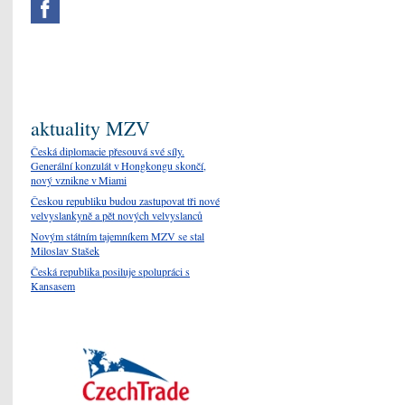
aktuality MZV
Česká diplomacie přesouvá své síly.
Generální konzulát v Hongkongu skončí,
nový vznikne v Miami
Českou republiku budou zastupovat tři nové
velvyslankyně a pět nových velvyslanců
Novým státním tajemníkem MZV se stal
Miloslav Stašek
Česká republika posiluje spolupráci s
Kansasem