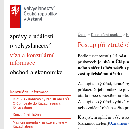
zprávy a události
Úvod
>
Konzulární úsek...
>
K
Postup při ztrátě
o velvyslanectví
víza a konzulární
Podle ustanovení § 14 odst.
informace
je občan ČR pov
průkazech
nebo zničení občanského p
obchod a ekonomika
zastupitelskému úřadu
.
Zastupitelský úřad, jemuž b
průkazu či jeho nález, je p
Konzulární informace
úřadu obce s rozšířenou pů
DROZD - dobrovolný registr občanů
Zastupitelský úřad vydává v
ČR při cestě do Kazachstánu či
nebo zničení občanského pr
Kyrgyzstánu
Konzulární služba
K zajištění splnění výše uv
(oznamovatelem)
Oznámení o
Matriční agenda - narození dítěte v
Kazachstánu
Vyplněný tiskopis oznámení