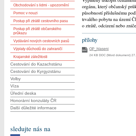
Obchodování s lidmi - upozornění
orgánu, který občanský prů
působností příslušnému podl
Pomoc v nouzi
trvalého pobytu na území Č
Postup při ztrátě cestovního pasu
o ztrátě, odcizení nebo zni
Postup při ztrátě občanského
průkazu
přílohy
Vydávání nových cestovních pasů
OP_hlaseni
Výplaty důchodů do zahraničí
24 KB DOC (Word dokument) 27.
Krajanské záležitosti
Cestování do Kazachstánu
Cestování do Kyrgyzstánu
Volby
Víza
Úřední deska
Honorární konzuláty ČR
Další důležité informace
sledujte nás na