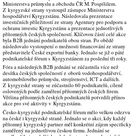
Ministerstva průmyslu a obchodu ČR M. Pospíšilem.
Z kyrgyzské strany vystoupil zástupce Ministerstva
hospodářství Kyrgyzstánu. Následovala prezentace
investičních příležitostí ze strany Agentury pro podporu a
ochranu investic Kyrgyzstánu a prezentace jednotlivých
přítomných českých společností. Klíčovou částí celé akce
byla B2B jednání podnikatelů obou stran. Po obědě
následovalo vystoupení o možnosti financování ze strany
představitele České exportní banky. Jednalo se již o páté
podnikatelské fórum s Kyrgyzstánem za poslední tři roky.
Fóra a následných B2B jednání se zúčastnila více než
desítka českých společností z oborů vodohospodářství,
automobilového průmyslu, strojírenství, ICT a dalších.
Z kyrgyzské strany se zúčastnilo 60 podnikatelů, cíleně
oslovených podle zaměření přítomných českých firem.
Většina přítomných českých podnikatelů potvrdili přínos
akce pro své aktivity v Kyrgyzstánu
.
Česko-kyrgyzské podnikatelské fórum mělo velkou odezvu
na české i kyrgyzské straně. Jednalo se o akci, kdy každý
přítomný kyrgyzský partner měl konkrétní zájem specificky
zaměřený na jednotlivou českou firmu. Jednání se