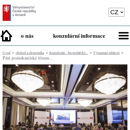
o nás
konzulární informace
>
>
>
>
Úvod
obchod a ekonomika
Kazachstán - hospodářské...
Významné události
Páté podnikatelské fórum...