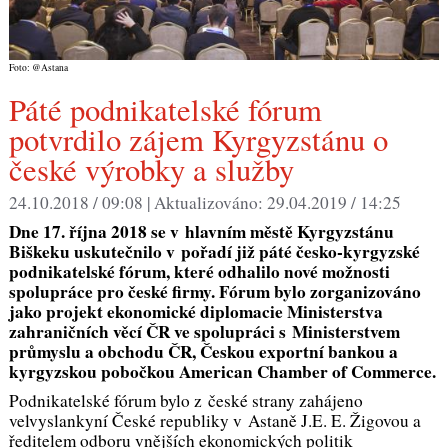
Foto: @Astana
Páté podnikatelské fórum
potvrdilo zájem Kyrgyzstánu o
české výrobky a služby
24.10.2018 / 09:08 |
Aktualizováno:
29.04.2019 / 14:25
Dne 17. října 2018 se v hlavním městě Kyrgyzstánu
Biškeku uskutečnilo v pořadí již páté česko-kyrgyzské
podnikatelské fórum, které odhalilo nové možnosti
spolupráce pro české firmy. Fórum bylo zorganizováno
jako projekt ekonomické diplomacie Ministerstva
zahraničních věcí ČR ve spolupráci s Ministerstvem
průmyslu a obchodu ČR, Českou exportní bankou a
kyrgyzskou pobočkou American Chamber of Commerce.
Podnikatelské fórum bylo z české strany zahájeno
velvyslankyní České republiky v Astaně J.E. E. Žigovou a
ředitelem odboru vnějších ekonomických politik