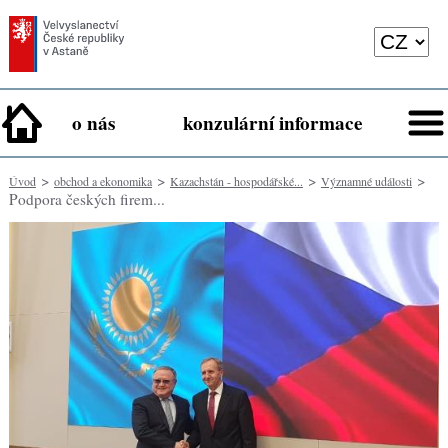
o nás
konzulární informace
>
>
>
>
Úvod
obchod a ekonomika
Kazachstán - hospodářské...
Významné události
Podpora českých firem...