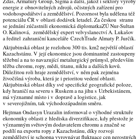
Žďas, Armatury Group, Sigma a další, jakož i sektory výroby
energie z obnovitelných zdrojů, očistných zařízení pro
vodohospodářství a zemědělství. Pozornost byla udělena též
potenciálu ČR v oblasti dodávek letadel. Za českou stranu
se jednání zúčastnili ekonomická diplomatkaZÚ Nur-Sultan
O. Kalinová, zemědělský expert velvyslanectví A. Lukašov
a ředitel zahraniční kanceláře CzechTrade Almaty P. Jurčík.
Aktjubinská oblast je rozlohou 300 tis. km2 největší oblastí
Kazachstánu. V její ekonomice jsou dominantně zastoupeny
těžební a na to navazující metalurgický průmysl, především
těžba chromu, ropy, mědi, titanu, niklu a dalších kovů.
Důležitou roli hraje zemědělství, v něm pak zejména
živočišná výroba, která je i prioritou vedení oblasti.
Aktjubinská oblast díky své specifické geografické poloze,
kdy hraničí na severu s Ruskem a na jihu s Uzbekistánem,
má významné místo i v dopravě a logistice, jak
v severojižním, tak východozápadním směru.
Hejtman Ondasyn Urazalin informoval o výhodné struktuře
ekonomiky oblasti z hlediska diverzifikace, kdy přestože je
významným světovým dodavatelem chromu a značně se
podílí na exportu ropy z Kazachstánu, díky rozvoji
zemědělství je schopna vyrovnávat fluktuace cen nerostných