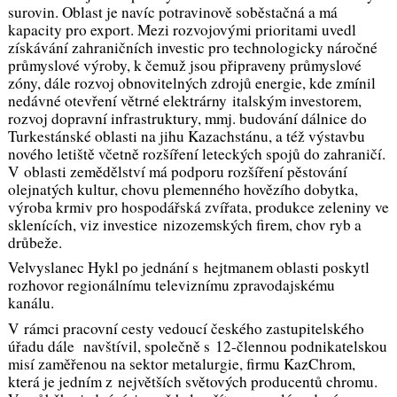
surovin. Oblast je navíc potravinově soběstačná a má
kapacity pro export. Mezi rozvojovými prioritami uvedl
získávání zahraničních investic pro technologicky náročné
průmyslové výroby, k čemuž jsou připraveny průmyslové
zóny, dále rozvoj obnovitelných zdrojů energie, kde zmínil
nedávné otevření větrné elektrárny italským investorem,
rozvoj dopravní infrastruktury, mmj. budování dálnice do
Turkestánské oblasti na jihu Kazachstánu, a též výstavbu
nového letiště včetně rozšíření leteckých spojů do zahraničí.
V oblasti zemědělství má podporu rozšíření pěstování
olejnatých kultur, chovu plemenného hovězího dobytka,
výroba krmiv pro hospodářská zvířata, produkce zeleniny ve
sklenících, viz investice nizozemských firem, chov ryb a
drůbeže.
Velvyslanec Hykl po jednání s hejtmanem oblasti poskytl
rozhovor regionálnímu televiznímu zpravodajskému
kanálu.
V rámci pracovní cesty vedoucí českého zastupitelského
úřadu dále navštívil, společně s 12-člennou podnikatelskou
misí zaměřenou na sektor metalurgie, firmu KazChrom,
která je jedním z největších světových producentů chromu.