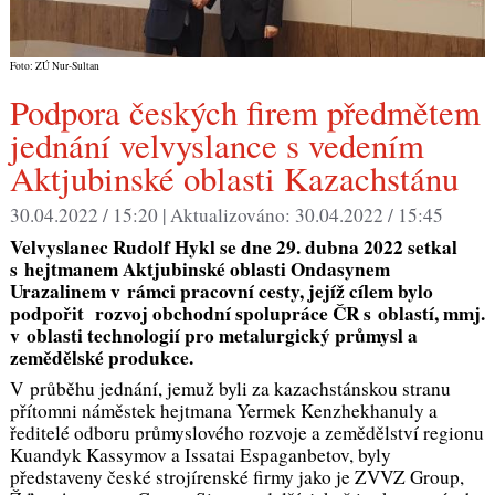
Foto: ZÚ Nur-Sultan
Podpora českých firem předmětem
jednání velvyslance s vedením
Aktjubinské oblasti Kazachstánu
30.04.2022 / 15:20 |
Aktualizováno:
30.04.2022 / 15:45
Velvyslanec Rudolf Hykl se dne 29. dubna 2022 setkal
s hejtmanem Aktjubinské oblasti Ondasynem
Urazalinem v rámci pracovní cesty, jejíž cílem bylo
podpořit rozvoj obchodní spolupráce ČR s oblastí, mmj.
v oblasti technologií pro metalurgický průmysl a
zemědělské produkce.
V průběhu jednání, jemuž byli za kazachstánskou stranu
přítomni náměstek hejtmana Yermek Kenzhekhanuly a
ředitelé odboru průmyslového rozvoje a zemědělství regionu
Kuandyk Kassymov a Issatai Espaganbetov, byly
představeny české strojírenské firmy jako je ZVVZ Group,