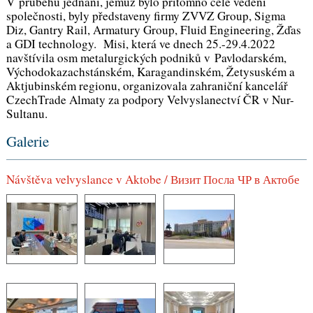
V průběhu jednání, jemuž bylo přítomno celé vedení
společnosti, byly představeny firmy ZVVZ Group, Sigma
Diz, Gantry Rail, Armatury Group, Fluid Engineering, Žďas
a GDI technology. Misi, která ve dnech 25.-29.4.2022
navštívila osm metalurgických podniků v Pavlodarském,
Východokazachstánském, Karagandinském, Žetysuském a
Aktjubinském regionu, organizovala zahraniční kancelář
CzechTrade Almaty za podpory Velvyslanectví ČR v Nur-
Sultanu.
Galerie
Návštěva velvyslance v Aktobe / Визит Посла ЧР в Актобе