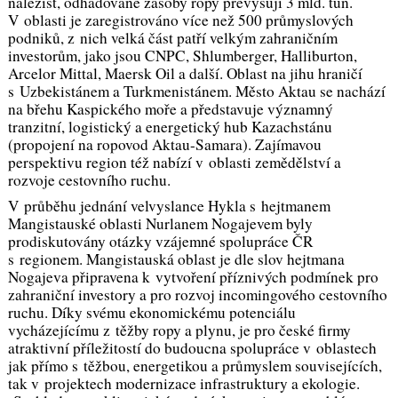
nalezišť, odhadované zásoby ropy převyšují 3 mld. tun.
V oblasti je zaregistrováno více než 500 průmyslových
podniků, z nich velká část patří velkým zahraničním
investorům, jako jsou CNPC, Shlumberger, Halliburton,
Arcelor Mittal, Maersk Oil a další. Oblast na jihu hraničí
s Uzbekistánem a Turkmenistánem. Město Aktau se nachází
na břehu Kaspického moře a představuje významný
tranzitní, logistický a energetický hub Kazachstánu
(propojení na ropovod Aktau-Samara). Zajímavou
perspektivu region též nabízí v oblasti zemědělství a
rozvoje cestovního ruchu.
V průběhu jednání velvyslance Hykla s hejtmanem
Mangistauské oblasti Nurlanem Nogajevem byly
prodiskutovány otázky vzájemné spolupráce ČR
s regionem. Mangistauská oblast je dle slov hejtmana
Nogajeva připravena k vytvoření příznivých podmínek pro
zahraniční investory a pro rozvoj incomingového cestovního
ruchu. Díky svému ekonomickému potenciálu
vycházejícímu z těžby ropy a plynu, je pro české firmy
atraktivní příležitostí do budoucna spolupráce v oblastech
jak přímo s těžbou, energetikou a průmyslem souvisejících,
tak v projektech modernizace infrastruktury a ekologie.