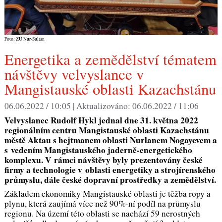
Foto: ZÚ Nur-Sultan
Energetika a zemědělství tématem
návštěvy velvyslance v
Mangistauské oblasti Kazachstánu
06.06.2022 / 10:05 |
Aktualizováno:
06.06.2022 / 11:06
Velvyslanec Rudolf Hykl jednal dne 31. května 2022
regionálním centru Mangistauské oblasti Kazachstánu
městě Aktau s hejtmanem oblasti Nurlanem Nogayevem a
s vedením Mangistauského jaderně-energetického
komplexu. V rámci návštěvy byly prezentovány české
firmy a technologie v oblasti energetiky a strojírenského
průmyslu, dále české dopravní prostředky a zemědělství.
Základem ekonomiky Mangistauské oblasti je těžba ropy a
plynu, která zaujímá více než 90%-ní podíl na průmyslu
regionu. Na území této oblasti se nachází 59 nerostných