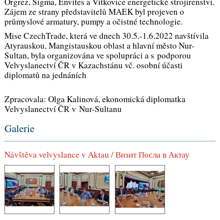
Orgrez, Sigma, Envites a Vítkovice energetické strojírenství.
Zájem ze strany představitelů MAEK byl projeven o
průmyslové armatury, pumpy a očistné technologie.
Mise CzechTrade, která ve dnech 30.5.-1.6.2022 navštívila
Atyrauskou, Mangistauskou oblast a hlavní město Nur-
Sultan, byla organizována ve spolupráci a s podporou
Velvyslanectví ČR v Kazachstánu vč. osobní účasti
diplomatů na jednáních
Zpracovala: Olga Kalinová, ekonomická diplomatka
Velvyslanectví ČR v Nur-Sultanu
Galerie
Návštěva velvyslance v Aktau / Визит Посла в Актау