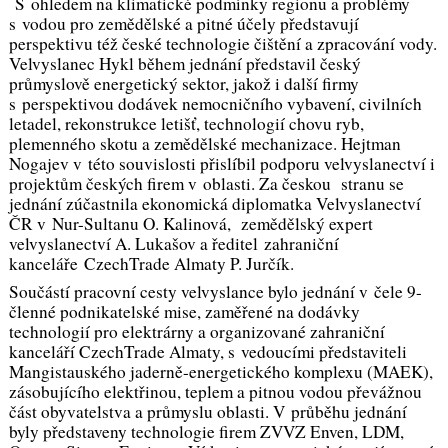
S ohledem na klimatické podmínky regionu a problémy
s vodou pro zemědělské a pitné účely představují
perspektivu též české technologie čištění a zpracování vody.
Velvyslanec Hykl během jednání představil český
průmyslově energetický sektor, jakož i další firmy
s perspektivou dodávek nemocničního vybavení, civilních
letadel, rekonstrukce letišť, technologií chovu ryb,
plemenného skotu a zemědělské mechanizace. Hejtman
Nogajev v této souvislosti přislíbil podporu velvyslanectví i
projektům českých firem v oblasti. Za českou stranu se
jednání zúčastnila ekonomická diplomatka Velvyslanectví
ČR v Nur-Sultanu O. Kalinová, zemědělský expert
velvyslanectví A. Lukašov a ředitel zahraniční
kanceláře CzechTrade Almaty P. Jurčík.
Součástí pracovní cesty velvyslance bylo jednání v čele 9-
členné podnikatelské mise, zaměřené na dodávky
technologií pro elektrárny a organizované zahraniční
kanceláří CzechTrade Almaty, s vedoucími představiteli
Mangistauského jaderně-energetického komplexu (MAEK),
zásobujícího elektřinou, teplem a pitnou vodou převážnou
část obyvatelstva a průmyslu oblasti. V průběhu jednání
byly představeny technologie firem ZVVZ Enven, LDM,