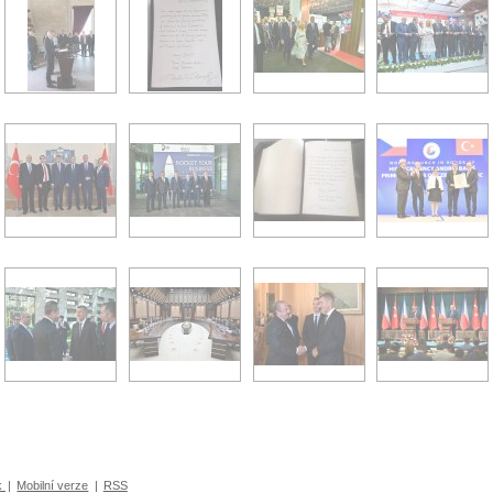
k
|
Mobilní verze
|
RSS