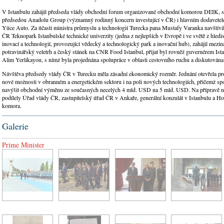
V Istanbulu zahájil předseda vlády obchodní forum organizované obchodní komorou DEIK, se
předsedou Anadolu Group (významný rodinný koncern investující v ČR) i hlavním dodavete
Yüce Auto. Za účasti ministra průmyslu a technologií Turecka pana Mustafy Varanka navštívi
ČR Teknopark Istanbulské technické univerzity (jedna z nejlepších v Evropě i ve světě z hled
inovací a technologií, provozující vědecký a technologický park a inovační hub), zahájil mezin
potravinářský veletrh a český stánek na CNR Food Istanbul, přijat byl rovněž guvernérem Is
Alim Yerlikayou, s nímž byla projednána spolupráce v oblasti cestovního ruchu a diskutována
Návštěva předsedy vlády ČR v Turecku měla zásadní ekonomický rozměr. Jednání otevřela pr
nové možnosti v obranném a energetickém sektoru i na poli nových technologiích, přičemž sp
navýšit obchodní výměnu ze současných necelých 4 mld. USD na 5 mld. USD. Na přípravě n
podílely Úřad vlády ČR, zastupitelský úřad ČR v Ankaře, generální konzulát v Istanbulu a H
komora.
Galerie
Prime Minister