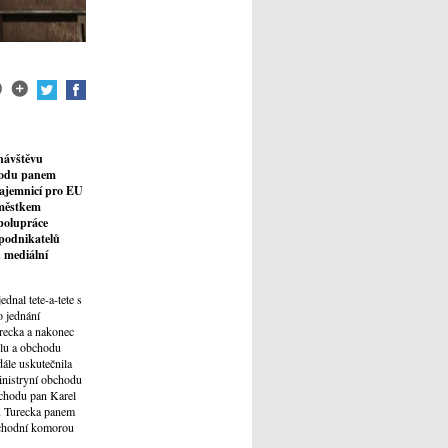
 návštěvu
chodu panem
tajemnicí pro EU
áměstkem
polupráce
podnikatelů
 mediální
dnal tete-a-tete s
 jednání
urecka a nakonec
slu a obchodu
ále uskutečnila
nistryní obchodu
bchodu pan Karel
u Turecka panem
bchodní komorou