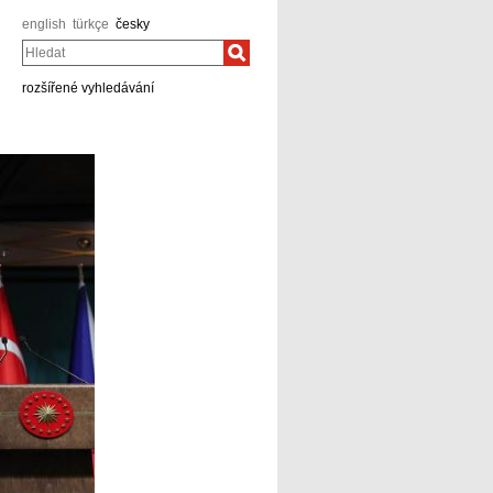
english
türkçe
česky
Hledat
rozšířené vyhledávání