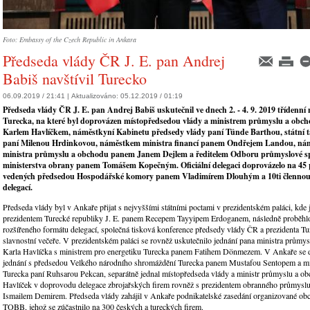
Foto: Embassy of the Czech Republic in Ankara
Předseda vlády ČR J. E. pan Andrej
Babiš navštívil Turecko
06.09.2019 / 21:41 |
Aktualizováno:
05.12.2019 / 01:19
Předseda vlády ČR J. E. pan Andrej Babiš uskutečnil ve dnech 2. - 4. 9. 2019 třídenní
Turecka, na které byl doprovázen místopředsedou vlády a ministrem průmyslu a ob
Karlem Havlíčkem, náměstkyní Kabinetu předsedy vlády paní Tünde Barthou, státní 
paní Milenou Hrdinkovou, náměstkem ministra financí panem Ondřejem Landou, n
ministra průmyslu a obchodu panem Janem Dejlem a ředitelem Odboru průmyslové s
ministerstva obrany panem Tomášem Kopečným. Oficiální delegaci doprovázelo na 45 
vedených předsedou Hospodářské komory panem Vladimírem Dlouhým a 10ti člennou
delegací.
Předseda vlády byl v Ankaře přijat s nejvyššími státními poctami v prezidentském paláci, kde je
prezidentem Turecké republiky J. E. panem Recepem Tayyipem Erdoganem, následně proběhlo
rozšířeného formátu delegací, společná tisková konference předsedy vlády ČR a prezidenta T
slavnostní večeře. V prezidentském paláci se rovněž uskutečnilo jednání pana ministra průmy
Karla Havlíčka s ministrem pro energetiku Turecka panem Fatihem Dönmezem. V Ankaře se d
jednání s předsedou Velkého národního shromáždění Turecka panem Mustafou Sentopem a mi
Turecka paní Ruhsarou Pekcan, separátně jednal místopředseda vlády a ministr průmyslu a o
Havlíček v doprovodu delegace zbrojařských firem rovněž s prezidentem obranného průmysl
Ismailem Demirem. Předseda vlády zahájil v Ankaře podnikatelské zasedání organizované o
TOBB, jehož se zúčastnilo na 300 českých a tureckých firem.