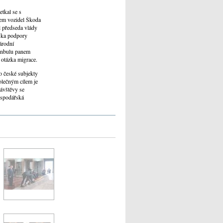
tkal se s
lem vozidel Škoda
l předseda vlády
iska podpory
árodní
tanbulu panem
 otázka migrace.
o české subjekty
olečným cílem je
ávštěvy se
ospodářská