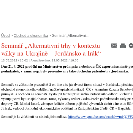
Úvod
>
Obchod a ekonomika
> Seminář „Alternativní...
Seminář „Alternativní trhy v kontextu
války na Ukrajině – Jordánsko a Irák“
13.05.2022 / 16:02 |
Aktualizováno:
13.05.2022 / 16:05
Dne 21. 4. 2022 proběhl na Ministerstvu průmyslu a obchodu ČR exportní seminář pr
podnikatele, v rámci nějž byly prezentovány také obchodní příležitosti v Jordánsku.
Semináře se zúčastnilo prezenčně či on-line více jak dvacet firem, situaci v Jordánsku předsta
obchodně-ekonomického oddělení na Zastupitelském úřadě ČR v Ammánu Zuzana Benešová.
průmyslu a obchodu na semináři vystoupil ředitel příslušného teritoriálního odboru Richard 
vystupujícími byli Majid Shamas Toma, výkonný ředitel Česko-irácké podnikatelské rady při
dopravy ČR, Michal Janků, zástupce ředitele odboru pojištění vývozních úvěrů a investic EG
Jirásek, vedoucí obchodně-ekonomického oddělení na Zastupitelském úřadě ČR v Bagdádu.
Seminář je ke zhlédnutí na následujícím odkazu
https://www.youtube.com/watch?v=m1QJF