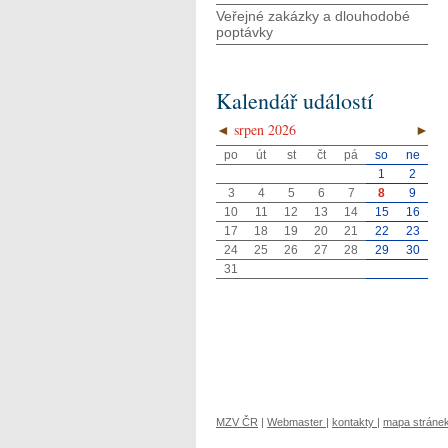
Veřejné zakázky a dlouhodobé
poptávky
Kalendář událostí
◄
srpen 2026
►
po
út
st
čt
pá
so
ne
1
2
3
4
5
6
7
8
9
10
11
12
13
14
15
16
17
18
19
20
21
22
23
24
25
26
27
28
29
30
31
MZV ČR
|
Webmaster
|
kontakty
|
mapa stráne