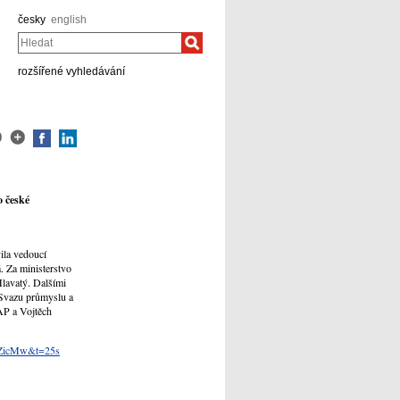
česky
english
Hledat
rozšířené vyhledávání
o české
vila vedoucí
 Za ministerstvo
Hlavatý. Dalšími
 Svazu průmyslu a
AP a Vojtěch
FZicMw&t=25s