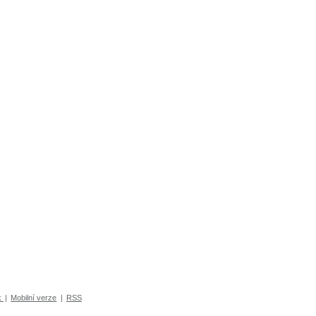
k
|
Mobilní verze
|
RSS