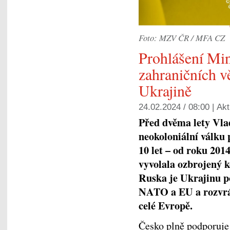
Foto: MZV ČR / MFA CZ
Prohlášení Min
zahraničních vě
Ukrajině
24.02.2024 / 08:00 |
Akt
Před dvěma lety Vla
neokoloniální válku p
10 let – od roku 20
vyvolala ozbrojený k
Ruska je Ukrajinu p
NATO a EU a rozvrát
celé Evropě.
Česko plně podporuje