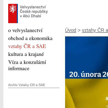
o velvyslanectví
Úvod
>
vztahy ČR 
obchod a ekonomika
vztahy ČR a SAE
kultura a krajané
Víza a konzulární
informace
Archiv Vztahy CR a SAE