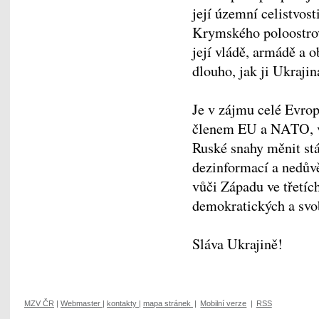
její územní celistvost
Krymského poloostrov
její vládě, armádě a
dlouho, jak ji Ukrajin
Je v zájmu celé Evrop
členem EU a NATO, v
Ruské snahy měnit stá
dezinformací a nedůvě
vůči Západu ve třetí
demokratických a svo
Sláva Ukrajině!
MZV ČR
|
Webmaster
|
kontakty
|
mapa stránek
|
Mobilní verze
|
RSS