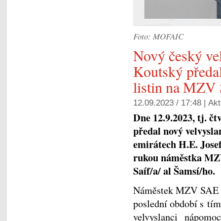
Foto: MOFAIC
Nový český vel
Koutský předal
listin na MZV
12.09.2023 / 17:48 |
Akt
Dne 12.9.2023, tj. č
předal nový velvysl
emirátech H.E. Josef
rukou náměstka MZV 
Saíf/a/ al Šamsí/ho.
Náměstek MZV SAE Šam
poslední období s tí
velvyslanci nápomocn