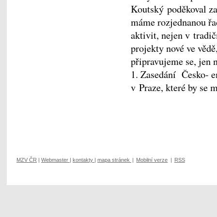
Koutský poděkoval za př
máme rozjednanou řa
aktivit, nejen v tradi
projekty nové ve vědě
připravujeme se, jen
1. Zasedání Česko- e
v Praze, které by se 
MZV ČR
|
Webmaster
|
kontakty
|
mapa stránek
|
Mobilní verze
|
RSS