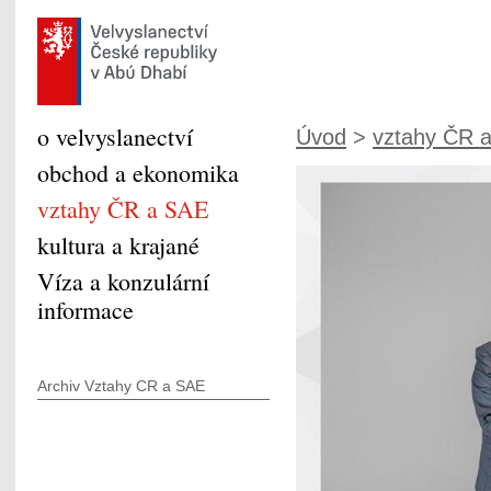
o velvyslanectví
Úvod
>
vztahy ČR 
obchod a ekonomika
vztahy ČR a SAE
kultura a krajané
Víza a konzulární
informace
Archiv Vztahy CR a SAE