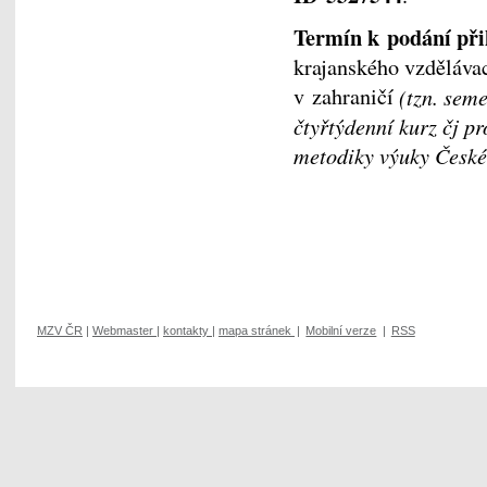
Termín k podání při
krajanského vzděláva
v zahraničí
(tzn. seme
čtyřtýdenní kurz čj p
metodiky výuky České
MZV ČR
|
Webmaster
|
kontakty
|
mapa stránek
|
Mobilní verze
|
RSS