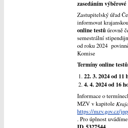
zasedáním výběrové
Zastupitelský úřad Č
informovat krajansk
online testů
úrovně č
semestrální stipendij
od roku 2024 povinně
Komise
Termíny online testů
22. 3. 2024 od 11 
4. 4. 2024 od 16 h
Informace o termínec
MZV v kapitole
Kraj
https://mzv.gov.cz/j
. Pro úplnost uvádíme
ID 5327544
.