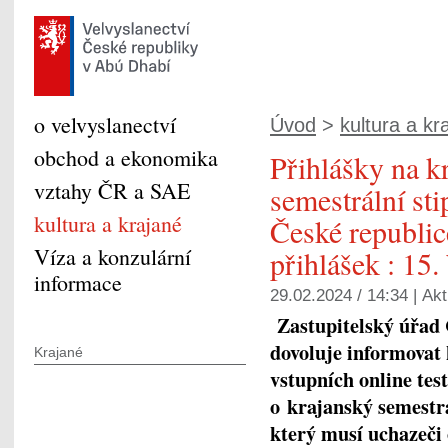
o velvyslanectví
Úvod
>
kultura a kr
obchod a ekonomika
Přihlášky na k
vztahy ČR a SAE
semestrální sti
kultura a krajané
České republic
Víza a konzulární
přihlášek : 15
informace
29.02.2024 / 14:34 |
Akt
Zastupitelský úřad 
dovoluje informovat
Krajané
vstupních online tes
o krajanský semestrá
který musí uchazeči